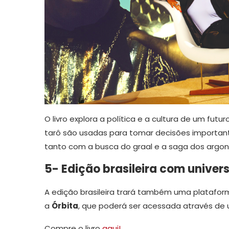
O livro explora a política e a cultura de um fut
tarô são usadas para tomar decisões important
tanto com a busca do graal e a saga dos argon
5- Edição brasileira com unive
A edição brasileira trará também uma plataform
a
Órbita
, que poderá ser acessada através de
Compre o livro
aqui!