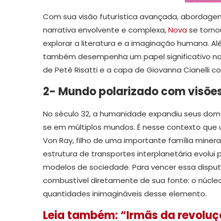
Com sua visão futurística avançada, abordagem 
narrativa envolvente e complexa,
Nova
se torno
explorar a literatura e a imaginação humana. Al
também desempenha um papel significativo na cu
de Petê Risatti e a capa de Giovanna Cianelli c
2- Mundo polarizado com visões
No século 32, a humanidade expandiu seus domí
se em múltiplos mundos. É nesse contexto que u
Von Ray, filho de uma importante família miner
estrutura de transportes interplanetária evolu
modelos de sociedade. Para vencer essa disput
combustível diretamente de sua fonte: o núcle
quantidades inimagináveis desse elemento.
Leia também: “Irmãs da revoluç