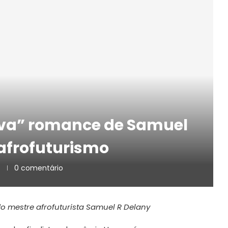
Nova” romance de Samuel
 afrofuturismo
0 comentário
do mestre afrofuturista Samuel R Delany