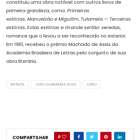
constituiu uma obra notável com outros livros de
primeira grandeza, como:
Primeiras
estórias
,
Manuelzão e Miguilim
,
Tutameia — Terceiras
estórias
,
Estas estórias
e
Grande sertão: veredas
,
romance que o levou a ser reconhecido no exterior.
Em 1961, recebeu o prêmio Machado de Assis da
Academia Brasileira de Letras pelo conjunto de sua
obra literária.
INFANTIL
JOÃO GUIMARÃES ROSA
LIVRO
0
COMPARTILHAR