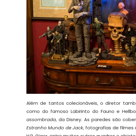
Além de tantos colecionáveis, o diretor tamb
como do famoso Labirinto do Fauno e Hellb
assombrada
, da Disney. As paredes são cob
Estranho Mundo de Jack
, fotografias de filme
H.R. Giger, entre muitos outros quadros e objet