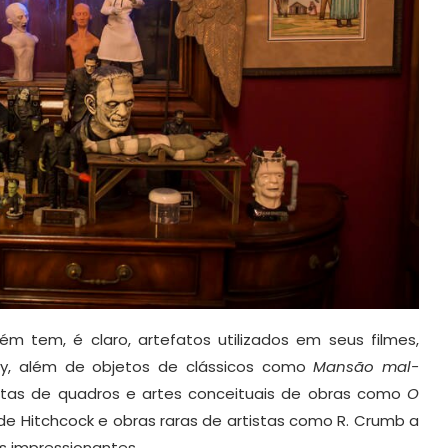
ém tem, é claro, artefatos utilizados em seus filmes,
oy, além de objetos de clássicos como
Mansão mal-
ertas de quadros e artes conceituais de obras como
O
s de Hitchcock e obras raras de artistas como R. Crumb a
os impressionantes.