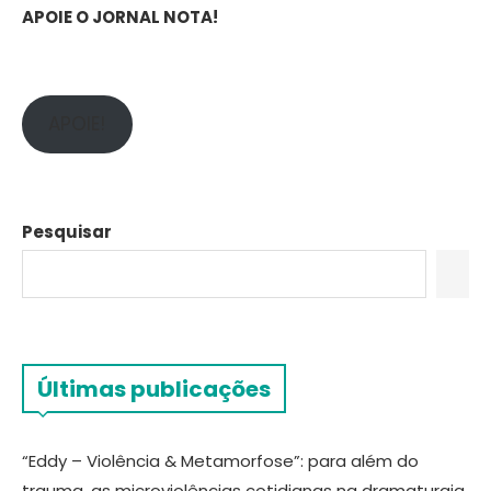
APOIE O JORNAL NOTA!
APOIE!
Pesquisar
Últimas publicações
“Eddy – Violência & Metamorfose”: para além do
trauma, as microviolências cotidianas na dramaturgia