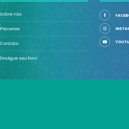
Sobre nós
FACEB
Parcerias
INSTA
YOUTU
Contato
Divulgue seu livro!