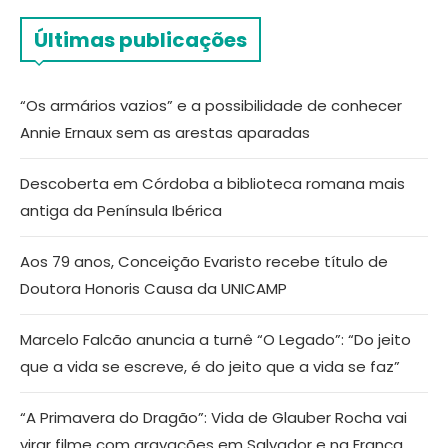
Últimas publicações
“Os armários vazios” e a possibilidade de conhecer
Annie Ernaux sem as arestas aparadas
Descoberta em Córdoba a biblioteca romana mais
antiga da Península Ibérica
Aos 79 anos, Conceição Evaristo recebe título de
Doutora Honoris Causa da UNICAMP
Marcelo Falcão anuncia a turnê “O Legado”: “Do jeito
que a vida se escreve, é do jeito que a vida se faz”
“A Primavera do Dragão”: Vida de Glauber Rocha vai
virar filme com gravações em Salvador e na França