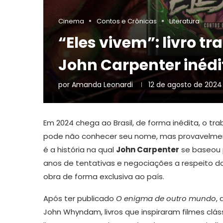
Cinema
Contos e Crônicas
Literatura
“Eles vivem”: livro t
John Carpenter inéd
por
Amanda Leonardi
12 de agosto de 2024
Em 2024 chega ao Brasil, de forma inédita, o tr
pode não conhecer seu nome, mas provavelmen
é a história na qual
John Carpenter
se baseou p
anos de tentativas e negociações a respeito dos
obra de forma exclusiva ao país.
Após ter publicado
O enigma de outro mundo
,
John Whyndam, livros que inspiraram filmes cláss