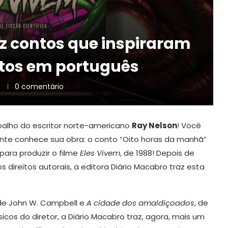
raz contos que inspiraram
itos em português
0 comentário
abalho do escritor norte-americano
Ray Nelson
! Você
te conhece sua obra: o conto “Oito horas da manhã”
ara produzir o filme
Eles Vivem
, de 1988! Depois de
 direitos autorais, a editora Diário Macabro traz esta
 de John W. Campbell e
A cidade dos amaldiçoados
, de
icos do diretor, a Diário Macabro traz, agora, mais um