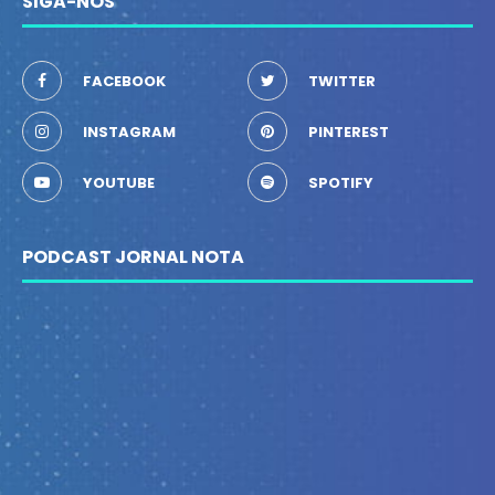
SIGA-NOS
FACEBOOK
TWITTER
INSTAGRAM
PINTEREST
YOUTUBE
SPOTIFY
PODCAST JORNAL NOTA