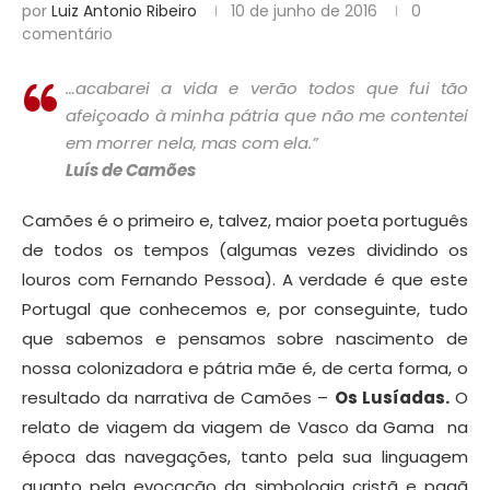
por
Luiz Antonio Ribeiro
10 de junho de 2016
0
comentário
…acabarei a vida e verão todos que fui tão
afeiçoado à minha pátria que não me contentei
em morrer nela, mas com ela.”
Luís de Camões
Camões é o primeiro e, talvez, maior poeta português
de todos os tempos (algumas vezes dividindo os
louros com Fernando Pessoa). A verdade é que este
Portugal que conhecemos e, por conseguinte, tudo
que sabemos e pensamos sobre nascimento de
nossa colonizadora e pátria mãe é, de certa forma, o
resultado da narrativa de Camões –
Os Lusíadas.
O
relato de viagem da viagem de Vasco da Gama na
época das navegações, tanto pela sua linguagem
quanto pela evocação da simbologia cristã e pagã