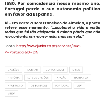
1580. Por coincidência nesse mesmo ano,
Portugal perde a sua autonomia política
em favor da Espanha.
18 – Em carta a Dom Francisco de Almeida, o poeta
refere esse momento:
“…acabarei a vida e verão
todos que fui tão afeiçoado à minha pátria que não
me contentei em morrer nela, mas com ela.”
Fonte:
http://www.junior.te.pt/servlets/Rua?
P=Portugal&ID=215
CAMÕES
CONTAR
CURIOSIDADES
ÉPICA
HISTÓRIA
LUÍS DE CAMÕES
NAÇÃO
NARRATIVA
NAUFRÁGIO
OS LUSÍADAS
PORTUGAL
VIDA
VINDA