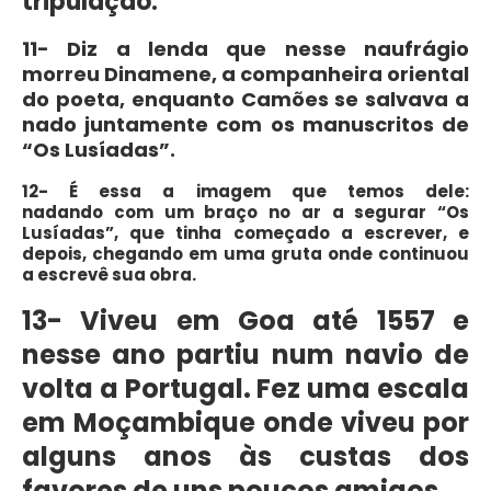
tripulação.
11- Diz a lenda que nesse naufrágio
morreu Dinamene, a companheira oriental
do poeta, enquanto Camões se salvava a
nado juntamente com os manuscritos de
“Os Lusíadas”
.
12- É essa a imagem que temos dele:
nadando com um braço no ar a segurar
“Os
Lusíadas”
, que tinha começado a escrever, e
depois, chegando em uma gruta onde continuou
a escrevê sua obra.
13- Viveu em Goa até 1557 e
nesse ano partiu num navio de
volta a Portugal. Fez uma escala
em Moçambique onde viveu por
alguns anos às custas dos
favores de uns poucos amigos.