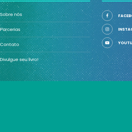
Sobre nós
FACEB
Parcerias
INSTA
YOUTU
Contato
Divulgue seu livro!