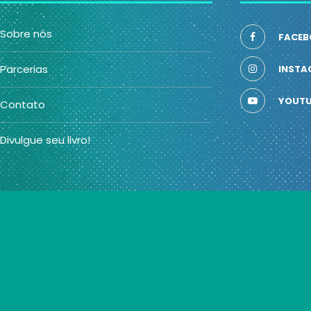
Sobre nós
FACEB
Parcerias
INSTA
YOUTU
Contato
Divulgue seu livro!