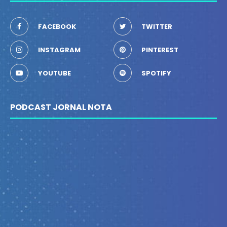
FACEBOOK
TWITTER
INSTAGRAM
PINTEREST
YOUTUBE
SPOTIFY
PODCAST JORNAL NOTA