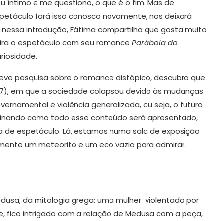
íntimo e me questiono, o que é o fim. Mas de
spetáculo fará isso conosco novamente, nos deixará
 nessa introdução, Fátima compartilha que gosta muito
nspira o espetáculo com seu romance
Parábola do
riosidade.
eve pesquisa sobre o romance distópico, descubro que
27), em que a sociedade colapsou devido às mudanças
ernamental e violência generalizada, ou seja, o futuro
maginando como todo esse conteúdo será apresentado,
a de espetáculo. Lá, estamos numa sala de exposição
mente um meteorito e um eco vazio para admirar.
dusa, da mitologia grega: uma mulher violentada por
, fico intrigado com a relação de Medusa com a peça,