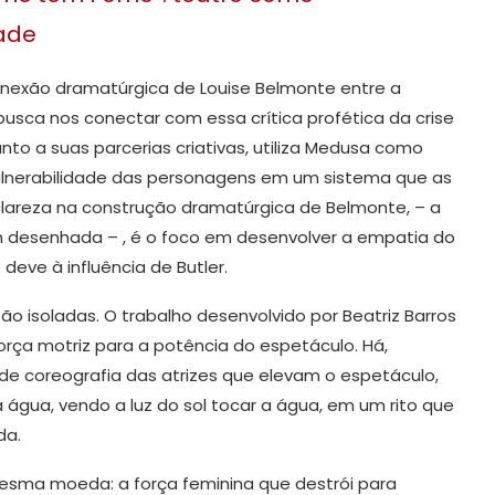
dade
onexão dramatúrgica de Louise Belmonte entre a
 busca nos conectar com essa crítica profética da crise
nto a suas parcerias criativas, utiliza Medusa como
 vulnerabilidade das personagens em um sistema que as
clareza na construção dramatúrgica de Belmonte, – a
m desenhada – , é o foco em desenvolver a empatia do
eve à influência de Butler.
o isoladas. O trabalho desenvolvido por Beatriz Barros
rça motriz para a potência do espetáculo. Há,
e coreografia das atrizes que elevam o espetáculo,
 água, vendo a luz do sol tocar a água, em um rito que
da.
sma moeda: a força feminina que destrói para