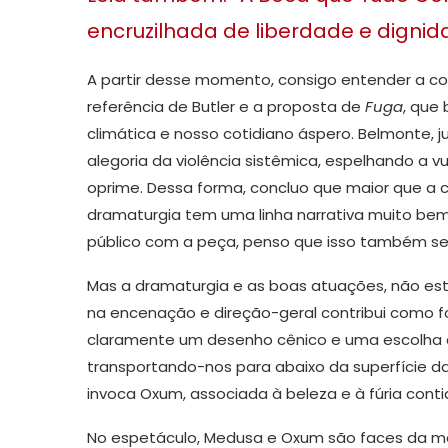
encruzilhada de liberdade e digni
A partir desse momento, consigo entender a c
referência de Butler e a proposta de
Fuga
, que
climática e nosso cotidiano áspero. Belmonte, ju
alegoria da violência sistêmica, espelhando a
oprime. Dessa forma, concluo que maior que a 
dramaturgia tem uma linha narrativa muito be
público com a peça, penso que isso também se d
Mas a dramaturgia e as boas atuações, não estã
na encenação e direção-geral contribui como fo
claramente um desenho cênico e uma escolha d
transportando-nos para abaixo da superfície da
invoca Oxum, associada à beleza e à fúria conti
No espetáculo, Medusa e Oxum são faces da me