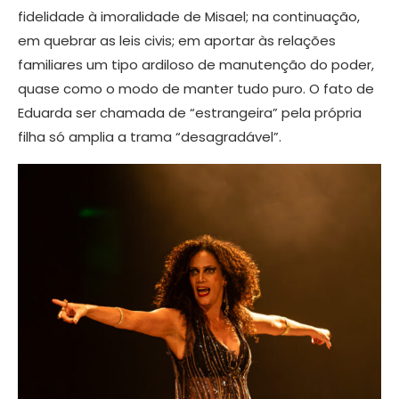
fidelidade à imoralidade de Misael; na continuação,
em quebrar as leis civis; em aportar às relações
familiares um tipo ardiloso de manutenção do poder,
quase como o modo de manter tudo puro. O fato de
Eduarda ser chamada de “estrangeira” pela própria
filha só amplia a trama “desagradável”.