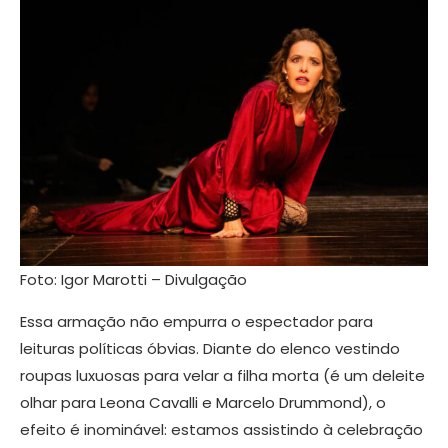
Foto: Igor Marotti – Divulgação
Essa armação não empurra o espectador para
leituras políticas óbvias. Diante do elenco vestindo
roupas luxuosas para velar a filha morta (é um deleite
olhar para Leona Cavalli e Marcelo Drummond), o
efeito é inominável: estamos assistindo à celebração