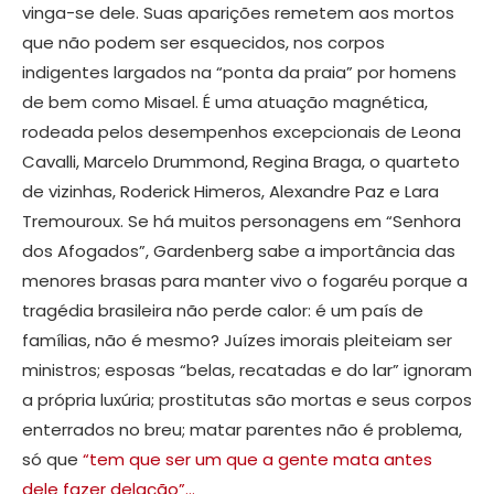
vinga-se dele. Suas aparições remetem aos mortos
que não podem ser esquecidos, nos corpos
indigentes largados na “ponta da praia” por homens
de bem como Misael. É uma atuação magnética,
rodeada pelos desempenhos excepcionais de Leona
Cavalli, Marcelo Drummond, Regina Braga, o quarteto
de vizinhas, Roderick Himeros, Alexandre Paz e Lara
Tremouroux. Se há muitos personagens em “Senhora
dos Afogados”, Gardenberg sabe a importância das
menores brasas para manter vivo o fogaréu porque a
tragédia brasileira não perde calor: é um país de
famílias, não é mesmo? Juízes imorais pleiteiam ser
ministros; esposas “belas, recatadas e do lar” ignoram
a própria luxúria; prostitutas são mortas e seus corpos
enterrados no breu; matar parentes não é problema,
só que
“tem que ser um que a gente mata antes
dele fazer delação”…