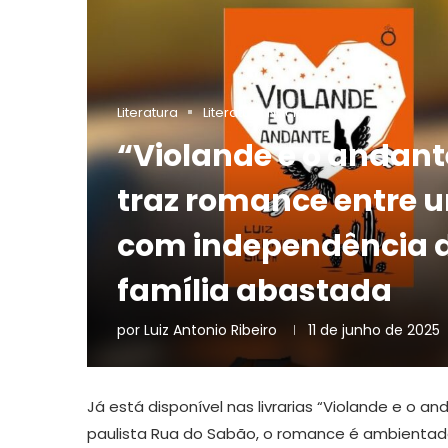
Literatura
Literatura Nacional
“Violande e o andante
traz romance entre 
com independência 
família abastada
por
Luiz Antonio Ribeiro
11 de junho de 2025
Já está disponível nas livrarias “Violande e o an
paulista Rua do Sabão, o romance é ambientado