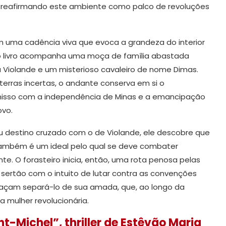
, reafirmando este ambiente como palco de revoluções
m uma cadência viva que evoca a grandeza do interior
 o livro acompanha uma moça de família abastada
Violande e um misterioso cavaleiro de nome Dimas.
terras incertas, o andante conserva em si o
sso com a independência de Minas e a emancipação
ovo.
u destino cruzado com o de Violande, ele descobre que
ambém é um ideal pelo qual se deve combater
e. O forasteiro inicia, então, uma rota penosa pelas
o sertão com o intuito de lutar contra as convenções
çam separá-lo de sua amada, que, ao longo da
mulher revolucionária.
t-Michel”, thriller de Estêvão Maria