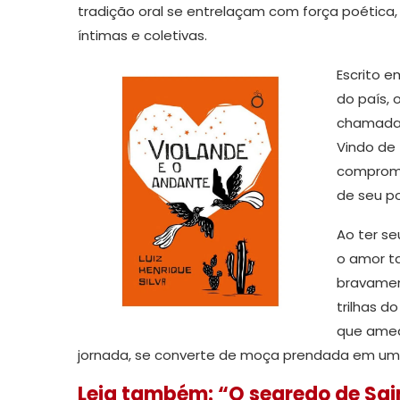
tradição oral se entrelaçam com força poética
íntimas e coletivas.
Escrito e
do país,
chamada 
Vindo de 
compromi
de seu p
Ao ter se
o amor t
bravament
trilhas d
que amea
jornada, se converte de moça prendada em uma 
Leia também: “O segredo de Sain