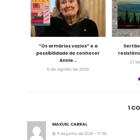
uzes e
“Os armários vazios” e a
Sertão,
osta,...
possibilidade de conhecer
resistênc
Annie...
026
27 d
6 de agosto de 2026
1 C
MAXUEL CABRAL
11 de junho de 2025 - 17:36