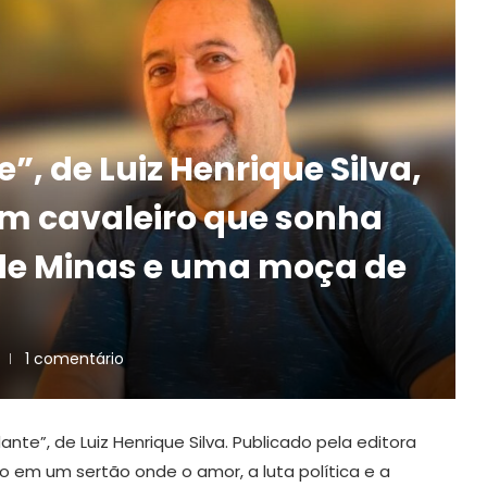
”, de Luiz Henrique Silva,
um cavaleiro que sonha
de Minas e uma moça de
1 comentário
dante”, de Luiz Henrique Silva. Publicado pela editora
 em um sertão onde o amor, a luta política e a