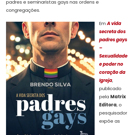
padres e seminaristas gays nas ordens e
congregações.
Em
A vida
secreta dos
padres gays
–
Sexualidade
e poder no
coração da
Igreja
,
publicado
pela
Matrix
Editora
, o
pesquisador
expõe as