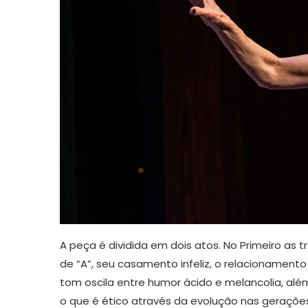
A peça é dividida em dois atos. No Primeiro a
de “A”, seu casamento infeliz, o relacionamento 
tom oscila entre humor ácido e melancolia, alé
o que é ético através da evolução nas geraçõ