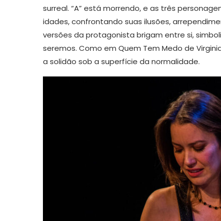
surreal. “A” está morrendo, e as três persona
idades, confrontando suas ilusões, arrependime
versões da protagonista brigam entre si, simbol
seremos. Como em Quem Tem Medo de Virginia Wo
a solidão sob a superfície da normalidade.