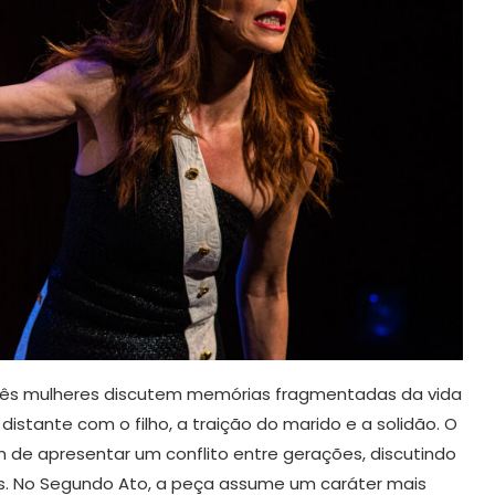
s três mulheres discutem memórias fragmentadas da vida
distante com o filho, a traição do marido e a solidão. O
m de apresentar um conflito entre gerações, discutindo
es. No Segundo Ato, a peça assume um caráter mais