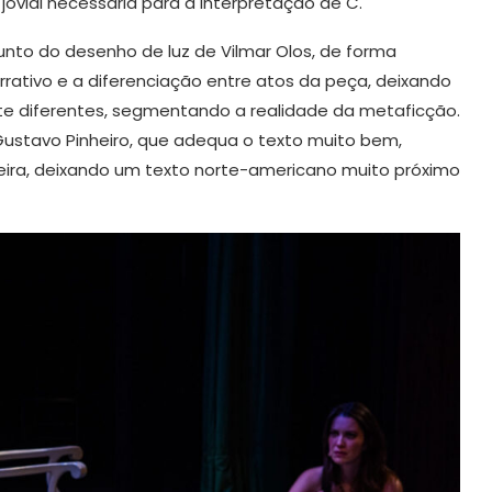
jovial necessária para a interpretação de C.
unto do desenho de luz de Vilmar Olos, de forma
rativo e a diferenciação entre atos da peça, deixando
te diferentes, segmentando a realidade da metaficção.
ustavo Pinheiro, que adequa o texto muito bem,
eira, deixando um texto norte-americano muito próximo