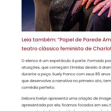
Leia também: “Papel de Parede Ama
teatro clássico feminista de Charlo
O elenco é um espetáculo à parte. Formado por S
atuações, que começam tímidas devido à dram
durante a peça. Suely Franco com seus 85 ano
que desenvolve a narrativa no primeiro ato, t
comédia perfeito.
Debora Evelyn apresenta uma criação de imagen
apresentada por ela, ficamos focados em seu te