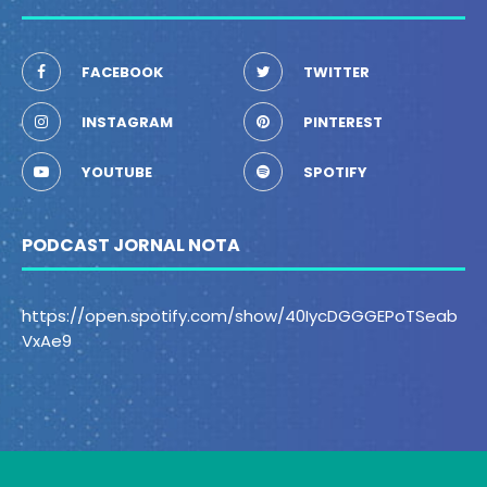
FACEBOOK
TWITTER
INSTAGRAM
PINTEREST
YOUTUBE
SPOTIFY
PODCAST JORNAL NOTA
https://open.spotify.com/show/40IycDGGGEPoTSeab
VxAe9