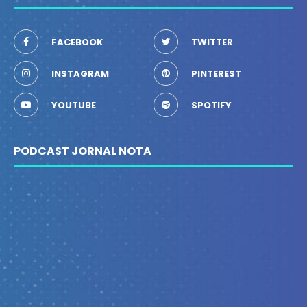
FACEBOOK
TWITTER
INSTAGRAM
PINTEREST
YOUTUBE
SPOTIFY
PODCAST JORNAL NOTA