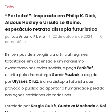
Teatro
“Perfeita!”: Inspirado em Philip K. Dick,
Aldous Huxley e Ursula Le Guine,
espetáculo retrata distopia futurística
por
Luiz Antonio Ribeiro
22 de outubro de 2024
0
comentário
Em tempos de inteligência artificial, regimes
totalitários em ascensão e um narcisismo
exacerbado nas redes sociais, a peça
Perfeita!
,
escrita pelo dramaturgo
Samir Yazbek
e dirigida
por
Ulysses Cruz
, é uma distopia futurista que
provoca o público ao apontar a humanidade perdida
nas ações cotidianas de todos nós.
Estrelada por
Sergio Guizé
,
Gustavo Machado
e
Sol