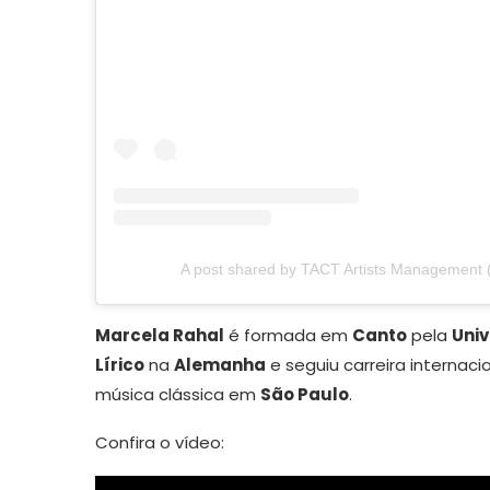
A post shared by TACT Artists Management
Marcela Rahal
é formada em
Canto
pela
Univ
Lírico
na
Alemanha
e seguiu carreira internaci
música clássica em
São Paulo
.
Confira o vídeo: