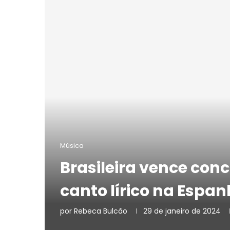
Música
Brasileira vence conc
canto lírico na Espa
por
Rebeca Bulcão
29 de janeiro de 2024