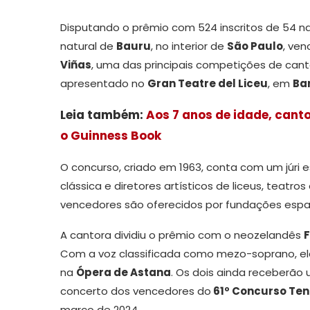
Disputando o prêmio com 524 inscritos de 54 nac
natural de
Bauru
, no interior de
São Paulo
, ve
Viñas
, uma das principais competições de canto
apresentado no
Gran Teatre del Liceu
, em
Ba
Leia também:
Aos 7 anos de idade, cant
o Guinness Book
O concurso, criado em 1963, conta com um júri 
clássica e diretores artísticos de liceus, teatr
vencedores são oferecidos por fundações espan
A cantora dividiu o prêmio com o neozelandês
F
Com a voz classificada como mezo-soprano, el
na
Ópera de Astana
. Os dois ainda receberã
concerto dos vencedores do
61º Concurso Ten
março de 2024.