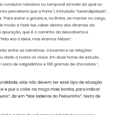
io condutor narrativo ou temporal através do qual os
to perceberá que a Parte 1, intitulada “Serendipidade”,
ara evitar a gritaria e, no limite, se manter no cargo,
 de modo a fazê-las caber dentro dos ditames da
ma apuração, que é o caminho da descoberta e
Não era o ideal, mas éramos felizes”.
ão entre as narrativas: a boemia e as relações
ou dado a todos os vícios. Em duas horas de estudo,
m saco de salgadinhos e 100 gramas de chocolate.”,
ralidade, elas não devem ter esse tipo de situação
e e pus o colar na moça mais bonita, para indicar
no”, diz em “Nas ladeiras do Pelourinho”, texto de