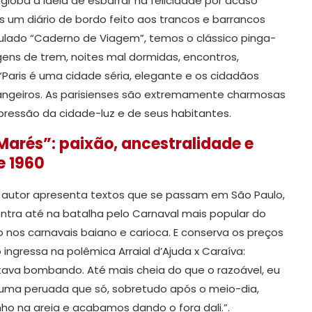
loba a ideia de esbarrar na felicidade por acaso
s um diário de bordo feito aos trancos e barrancos
tulado “Caderno de Viagem”, temos o clássico pinga-
agens de trem, noites mal dormidas, encontros,
“Paris é uma cidade séria, elegante e os cidadãos
ngeiros. As parisienses são extremamente charmosas
pressão da cidade-luz e de seus habitantes.
Marés”: paixão, ancestralidade e
e 1960
 autor apresenta textos que se passam em São Paulo,
entra até na batalha pelo Carnaval mais popular do
ido nos carnavais baiano e carioca. E conserva os preços
 ingressa na polêmica Arraial d’Ajuda x Caraíva:
stava bombando. Até mais cheia do que o razoável, eu
e, uma peruada que só, sobretudo após o meio-dia,
o na areia e acabamos dando o fora dali.”.