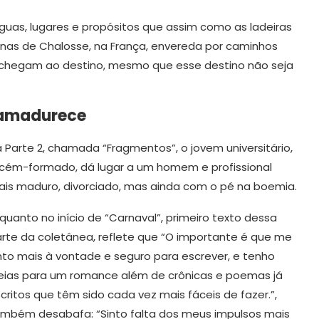
nguas, lugares e propósitos que assim como as ladeiras
linas de Chalosse, na França, envereda por caminhos
chegam ao destino, mesmo que esse destino não seja
 amadurece
 Parte 2, chamada “Fragmentos”, o jovem universitário,
cém-formado, dá lugar a um homem e profissional
is maduro, divorciado, mas ainda com o pé na boemia.
quanto no início de “Carnaval”, primeiro texto dessa
rte da coletânea, reflete que “O importante é que me
nto mais à vontade e seguro para escrever, e tenho
eias para um romance além de crônicas e poemas já
critos que têm sido cada vez mais fáceis de fazer.”,
mbém desabafa: “Sinto falta dos meus impulsos mais