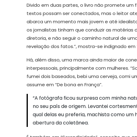
Divido em duas partes, o livro não promete um f
textos possam ser conectados, mas o leitor aten
abarca um momento mais jovem e até idealista: “P
os jornalistas tinham que conduzir as matérias
diretoria, e não seguir o caminho natural de u
revelação dos fatos.”, mostra-se indignado em “
Há, além disso, uma marca ainda maior de conex
interpessoais, principalmente com mulheres. “S
fumei dois baseados, bebi uma cerveja, comi u
assume em “De bona en França”.
“A fotógrafa ficou surpresa com minha natu
no seu país de origem. Levantei cortesment
qual delas eu preferia, machista como um hu
abertura da coletânea.