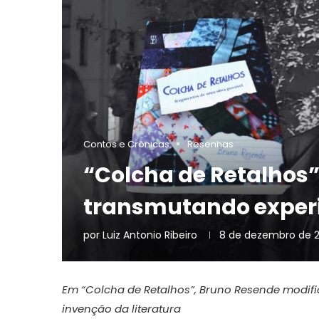
Contos e Crônicas
Resenhas
“Colcha de Retalhos”
transmutando experi
por
Luiz Antonio Ribeiro
8 de dezembro de 
Em “Colcha de Retalhos”, Bruno Resende modifi
invenção da literatura