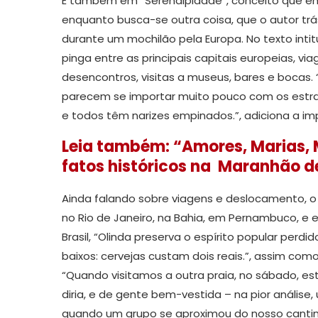
É também em “Serendipidade”, conceito que eng
enquanto busca-se outra coisa, que o autor trá
durante um mochilão pela Europa. No texto inti
pinga entre as principais capitais europeias, vi
desencontros, visitas a museus, bares e bocas. 
parecem se importar muito pouco com os estra
e todos têm narizes empinados.”, adiciona a im
Leia também: “Amores, Marias, 
fatos históricos na Maranhão d
Ainda falando sobre viagens e deslocamento, o
no Rio de Janeiro, na Bahia, em Pernambuco, e 
Brasil, “Olinda preserva o espírito popular perd
baixos: cervejas custam dois reais.”, assim como
“Quando visitamos a outra praia, no sábado, e
diria, e de gente bem-vestida – na pior anális
quando um grupo se aproximou do nosso cantinh