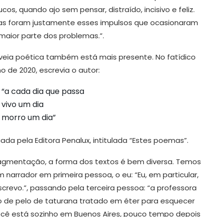
ucos, quando ajo sem pensar, distraído, incisivo e feliz.
s foram justamente esses impulsos que ocasionaram
maior parte dos problemas.”.
veia poética também está mais presente. No fatídico
o de 2020, escrevia o autor:
“a cada dia que passa
vivo um dia
morro um dia”
ada pela Editora Penalux, intitulada “Estes poemas”.
ragmentação, a forma dos textos é bem diversa. Temos
m narrador em primeira pessoa, o eu: “Eu, em particular,
revo.”, passando pela terceira pessoa: “a professora
 de pelo de taturana tratado em éter para esquecer
Você está sozinho em Buenos Aires, pouco tempo depois