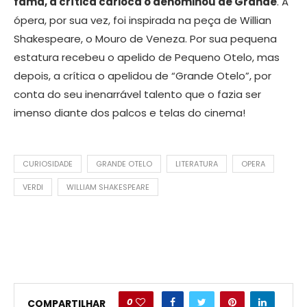
fama, a crítica carioca o denominou de Grande
. A
ópera, por sua vez, foi inspirada na peça de Willian
Shakespeare, o Mouro de Veneza. Por sua pequena
estatura recebeu o apelido de Pequeno Otelo, mas
depois, a crítica o apelidou de “Grande Otelo”, por
conta do seu inenarrável talento que o fazia ser
imenso diante dos palcos e telas do cinema!
CURIOSIDADE
GRANDE OTELO
LITERATURA
OPERA
VERDI
WILLIAM SHAKESPEARE
0
COMPARTILHAR