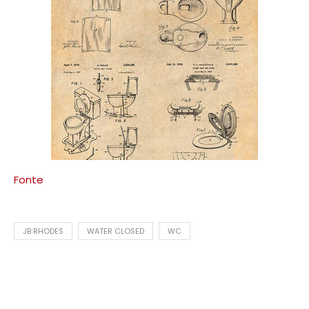
Fonte
JB RHODES
WATER CLOSED
WC