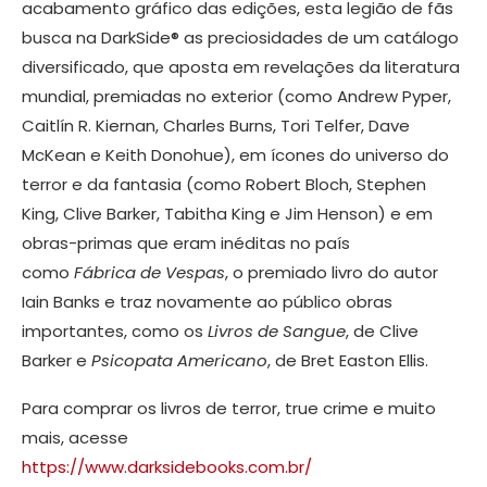
acabamento gráfico das edições, esta legião de fãs
busca na DarkSide® as preciosidades de um catálogo
diversificado, que aposta em revelações da literatura
mundial, premiadas no exterior (como Andrew Pyper,
Caitlín R. Kiernan, Charles Burns, Tori Telfer, Dave
McKean e Keith Donohue), em ícones do universo do
terror e da fantasia (como Robert Bloch, Stephen
King, Clive Barker, Tabitha King e Jim Henson) e em
obras-primas que eram inéditas no país
como
Fábrica de Vespas
, o premiado livro do autor
Iain Banks e traz novamente ao público obras
importantes, como os
Livros de Sangue
, de Clive
Barker e
Psicopata Americano
, de Bret Easton Ellis.
Para comprar os livros de terror, true crime e muito
mais, acesse
https://www.darksidebooks.com.br/