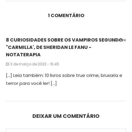
1 COMENTÁRIO
8 CURIOSIDADES SOBRE OS VAMPIROS SEGUNDO
RESPONDER
"CARMILLA', DE SHERIDAN LE FANU -
NOTATERAPIA
3 de março de 2023 - 15:45
[…] Leia também: 10 livros sobre true crime, bruxaria e
terror para você ler! […]
DEIXAR UM COMENTÁRIO