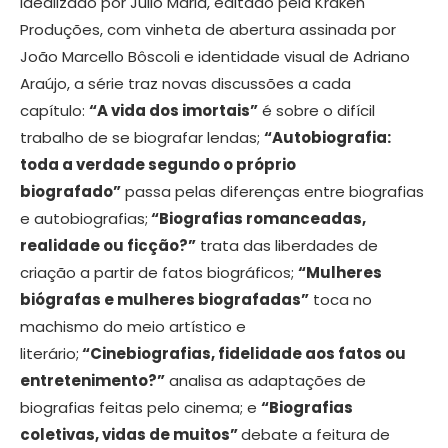
Idealizado por Julio Maria, editado pela Kraken
Produções, com vinheta de abertura assinada por
João Marcello Bôscoli e identidade visual de Adriano
Araújo, a série traz novas discussões a cada
capítulo:
“A vida dos imortais”
é sobre o difícil
trabalho de se biografar lendas;
“Autobiografia:
toda a verdade segundo o próprio
biografado”
passa pelas diferenças entre biografias
e autobiografias;
“Biografias romanceadas,
realidade ou ficção?”
trata das liberdades de
criação a partir de fatos biográficos;
“Mulheres
biógrafas e mulheres biografadas”
toca no
machismo do meio artístico e
literário;
“Cinebiografias, fidelidade aos fatos ou
entretenimento?”
analisa as adaptações de
biografias feitas pelo cinema; e
“Biografias
coletivas, vidas de muitos”
debate a feitura de