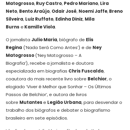
Matogrosso
,
Ruy Castro
,
Pedro Mariano
,
Lira
Neto
,
Bento Araújo
,
Odair José
,
Noemi Jaffe
,
Breno
Silveira
,
Luiz Ruffato
,
Edinha Diniz
,
Mila
Burns
e
Kamille Viola
.
O jornalista
Julio Maria
, biógrafo de
Elis
Regina
(‘Nada Será Como Antes’) e de
Ney
Matogrosso
(‘Ney Matogrosso – A
Biografia’), recebe a jornalista e doutora
especializada em biografias
Chris Fuscaldo
,
coautora do mais recente livro sobre
Belchior
, o
elogiado ‘Viver é Melhor que Sonhar – Os Últimos
Passos de Belchior’, e autora de livros
sobre
Mutantes
e
Legião Urbana
, para desvendar o
trabalho dos biógrafos e debater o biografismo
brasileiro em sete episódios.