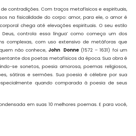
de contradições. Com traços metafísicos e espirituais,
na fisicalidade do corpo: amor, para ele, o amor é
orporal chega até elevações espirituais. O seu estilo
e Deus, controla essa língua’ como começa um dos
ns complexas, com uso extensivo de metáforas que
a quem não conhece,
John Donne
(1572 – 1631) foi um
resentante dos poetas metafísicos da época. Sua obra é
cluindo-se sonetos, poesia amorosa, poemas religiosos,
ões, sátiras e sermões. Sua poesia é célebre por sua
 especialmente quando comparada à poesia de seus
ondensada em suas 10 melhores poemas. E para você,