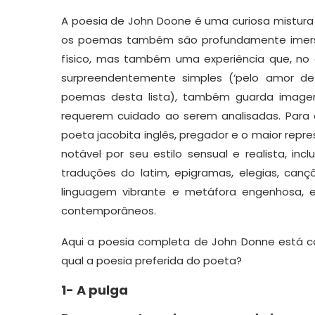
A poesia de John Doone é uma curiosa mistura 
os poemas também são profundamente imersos 
físico, mas também uma experiência que, no c
surpreendentemente simples (‘pelo amor d
poemas desta lista), também guarda image
requerem cuidado ao serem analisadas. Par
poeta jacobita inglês, pregador e o maior rep
notável por seu estilo sensual e realista, in
traduções do latim, epigramas, elegias, canç
linguagem vibrante e metáfora engenhosa,
contemporâneos.
Aqui a poesia completa de John Donne está c
qual a poesia preferida do poeta?
1- A pulga