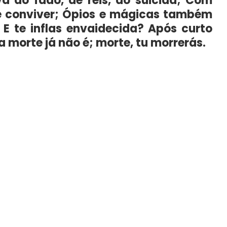
a do fado, de reis, do suicida; Com
e conviver; Ópios e mágicas também
 E te inflas envaidecida? Após curto
 a morte já não é; morte, tu morrerás.