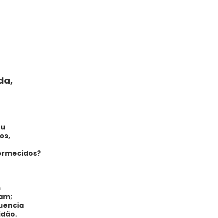
da,
eu
os,
ormecidos?
m
lam;
luencia
idão.