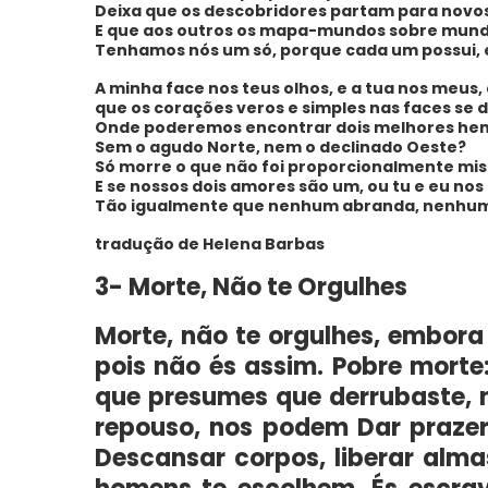
Deixa que os descobridores partam para novo
E que aos outros os mapa-mundos sobre mun
Tenhamos nós um só, porque cada um possui, 
A minha face nos teus olhos, e a tua nos meus
que os corações veros e simples nas faces se
Onde poderemos encontrar dois melhores hem
Sem o agudo Norte, nem o declinado Oeste?
Só morre o que não foi proporcionalmente mis
E se nossos dois amores são um, ou tu e eu n
Tão igualmente que nenhum abranda, nenhum
tradução de Helena Barbas
3- Morte, Não te Orgulhes
Morte, não te orgulhes, embora
pois não és assim. Pobre mort
que presumes que derrubaste, 
repouso, nos podem Dar prazer
Descansar corpos, liberar almas