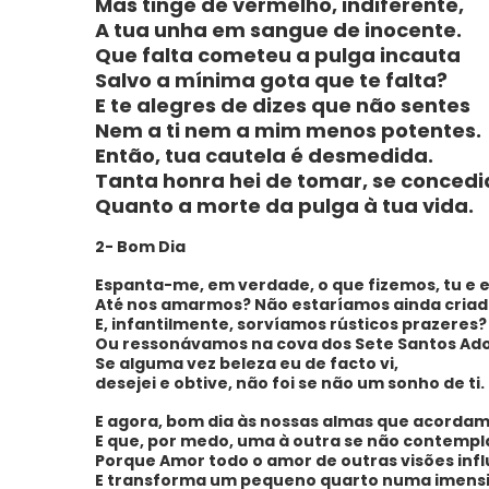
Mas tinge de vermelho, indiferente,
A tua unha em sangue de inocente.
Que falta cometeu a pulga incauta
Salvo a mínima gota que te falta?
E te alegres de dizes que não sentes
Nem a ti nem a mim menos potentes.
Então, tua cautela é desmedida.
Tanta honra hei de tomar, se concedi
Quanto a morte da pulga à tua vida.
2- Bom Dia
Espanta-me, em verdade, o que fizemos, tu e 
Até nos amarmos? Não estaríamos ainda criad
E, infantilmente, sorvíamos rústicos prazeres?
Ou ressonávamos na cova dos Sete Santos Ad
Se alguma vez beleza eu de facto vi,
desejei e obtive, não foi se não um sonho de ti.
E agora, bom dia às nossas almas que acorda
E que, por medo, uma à outra se não contemp
Porque Amor todo o amor de outras visões inf
E transforma um pequeno quarto numa imens