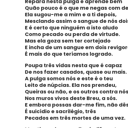
Repara nesta pulga e aprende bem
Quão pouco é o que me negas com d
Ela sugou-me a mim e a ti depois,
Mesclando assim o sangue de nós doi
E é certo que ninguém a isto aludo
Como pecado ou perda de virtude.
Mas ela goza sem ter cortejado
E incha de um sangue em dois revigo
É mais do que teríamos logrado.
Poupa três vidas nesta que é capaz
De nos fazer casados, quase ou mais.
A pulga somos nós e este é o teu
Leito de núpcias. Ela nos prendeu,
Queiras ou não, e os outros contra nós
Nos muros vivos deste Breu, a sós.
E embora possas dar-me fim, não dês
É suicídio e sacrilégio, três
Pecados em três mortes de uma vez.