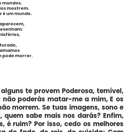
s mundos,
dos mostrem.
e é um mundo.
, aparecem,
 desenham;
isférios,
turado,
os amamos
 pode morrer.
 alguns te provem Poderosa, temível,
e: não poderás matar-me a mim, E os
não morrem. Se tuas imagens, sono e
, quem sabe mais nos darás? Enfim,
, é ruim? Por isso, cedo os melhores