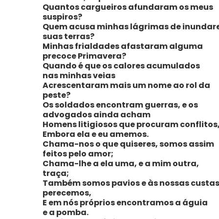
Quantos cargueiros afundaram os meus
suspiros?
Quem acusa minhas lágrimas de inunda
suas terras?
Minhas frialdades afastaram alguma
precoce Primavera?
Quando é que os calores acumulados
nas minhas veias
Acrescentaram mais um nome ao rol da
peste?
Os soldados encontram guerras, e os
advogados ainda acham
Homens litigiosos que procuram conflitos
Embora ela e eu amemos.
Chama-nos o que quiseres, somos assim
feitos pelo amor;
Chama-lhe a ela uma, e a mim outra,
traça;
Também somos pavios e às nossas custa
perecemos,
E em nós próprios encontramos a águia
e a pomba.