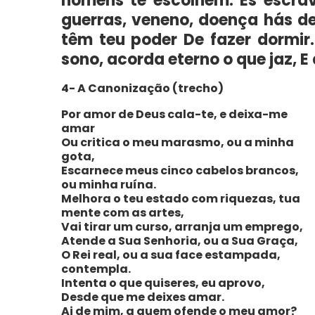
homens te escolhem. És escrav
guerras, veneno, doença hás d
têm teu poder De fazer dormir.
sono, acorda eterno o que jaz, E
4- A Canonização (trecho)
Por amor de Deus cala-te, e deixa-me
amar
Ou critica o meu marasmo, ou a minha
gota,
Escarnece meus cinco cabelos brancos,
ou minha ruína.
Melhora o teu estado com riquezas, tua
mente com as artes,
Vai tirar um curso, arranja um emprego,
Atende a Sua Senhoria, ou a Sua Graça,
O Rei real, ou a sua face estampada,
contempla.
Intenta o que quiseres, eu aprovo,
Desde que me deixes amar.
Ai de mim, a quem ofende o meu amor?