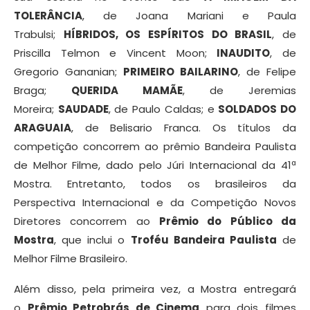
TOLERÂNCIA
, de Joana Mariani e Paula
Trabulsi;
HÍBRIDOS, OS ESPÍRITOS DO BRASIL
, de
Priscilla Telmon e Vincent Moon;
INAUDITO
, de
Gregorio Gananian;
PRIMEIRO BAILARINO
, de Felipe
Braga;
QUERIDA MAMÃE
, de Jeremias
Moreira;
SAUDADE
, de Paulo Caldas; e
SOLDADOS DO
ARAGUAIA
, de Belisario Franca. Os títulos da
competição concorrem ao prêmio Bandeira Paulista
de Melhor Filme, dado pelo Júri Internacional da 41ª
Mostra. Entretanto, todos os brasileiros da
Perspectiva Internacional e da Competição Novos
Diretores concorrem ao
Prêmio do Público da
Mostra
, que inclui o
Troféu Bandeira Paulista
de
Melhor Filme Brasileiro.
Além disso, pela primeira vez, a Mostra entregará
o
Prêmio Petrobrás de Cinema
para dois filmes