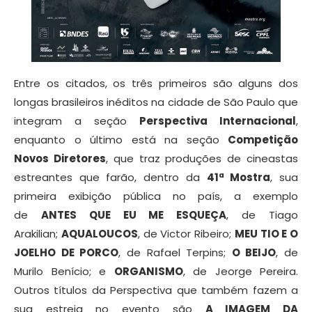
Entre os citados, os três primeiros são alguns dos
longas brasileiros inéditos na cidade de São Paulo que
integram a seção
Perspectiva Internacional
,
enquanto o último está na seção
Competição
Novos Diretores
, que traz produções de cineastas
estreantes que farão, dentro da
41ª
Mostra
, sua
primeira exibição pública no país, a exemplo
de
ANTES QUE EU ME ESQUEÇA
, de Tiago
Arakilian;
AQUALOUCOS
, de Victor Ribeiro;
MEU TIO E O
JOELHO DE PORCO
, de Rafael Terpins;
O BEIJO
, de
Murilo Benício; e
ORGANISMO
, de Jeorge Pereira.
Outros títulos da Perspectiva que também fazem a
sua estreia no evento são
A IMAGEM DA