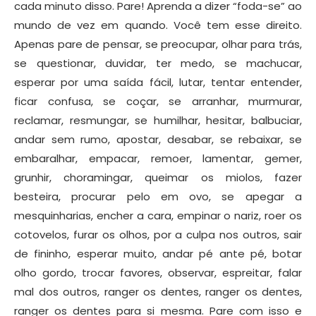
cada minuto disso. Pare! Aprenda a dizer “foda-se” ao
mundo de vez em quando. Você tem esse direito.
Apenas pare de pensar, se preocupar, olhar para trás,
se questionar, duvidar, ter medo, se machucar,
esperar por uma saída fácil, lutar, tentar entender,
ficar confusa, se coçar, se arranhar, murmurar,
reclamar, resmungar, se humilhar, hesitar, balbuciar,
andar sem rumo, apostar, desabar, se rebaixar, se
embaralhar, empacar, remoer, lamentar, gemer,
grunhir, choramingar, queimar os miolos, fazer
besteira, procurar pelo em ovo, se apegar a
mesquinharias, encher a cara, empinar o nariz, roer os
cotovelos, furar os olhos, por a culpa nos outros, sair
de fininho, esperar muito, andar pé ante pé, botar
olho gordo, trocar favores, observar, espreitar, falar
mal dos outros, ranger os dentes, ranger os dentes,
ranger os dentes para si mesma. Pare com isso e