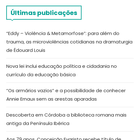
Últimas publicações
“Eddy – Violência & Metamorfose”: para além do
trauma, as microviolências cotidianas na dramaturgia
de Édouard Louis
Nova lei inclui educação política e cidadania no
currículo da educação básica
“Os armários vazios” e a possibilidade de conhecer
Annie Ernaux sem as arestas aparadas
Descoberta em Córdoba a biblioteca romana mais
antiga da Península Ibérica
Aos 79 anos, Conceição Evaristo recebe título de