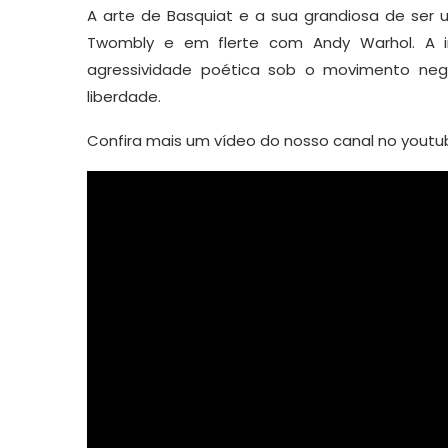
A arte de Basquiat e a sua grandiosa de ser 
Twombly e em flerte com Andy Warhol. A i
agressividade poética sob o movimento neg
liberdade.
Confira mais um vídeo do nosso canal no youtub