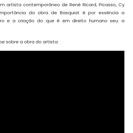
um artista contemporâneo de René Ricard, Picasso, Cy
mportância da obra de Basquiat é por essência a
ro e a criação do que é em direito humano seu: a
e sobre a obra do artista: