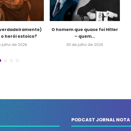
(verdadeiramente)
O homem que quase foi Hitler
Fo
 o herói estoico?
– quem...
 julho de 2026
30 de julho de 2026
PODCAST JORNAL NOTA