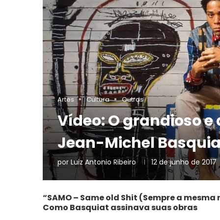
Artes
Cultura
Outras
Vídeo: O grandioso e 
Jean-Michel Basquia
por
Luiz Antonio Ribeiro
12 de junho de 2017
“SAMO – Same old Shit (Sempre a mesma
Como Basquiat assinava suas obras