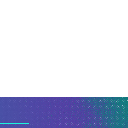
tografia de pássaros em fios
Inscrição persa no salão
de energia vira...
Theatro Municipal do..
28 de julho de 2026
8 de julho de 2026