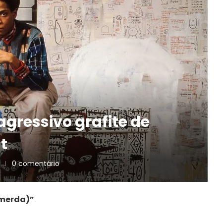
agressivo grafite de
t
0 comentário
 merda)”