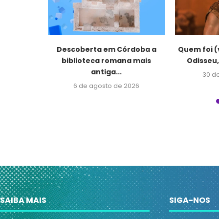
mento de
Descoberta em Córdoba a
Quem foi 
fúgio:...
biblioteca romana mais
Odisseu,
antiga...
026
30 de
6 de agosto de 2026
SAIBA MAIS
SIGA-NOS