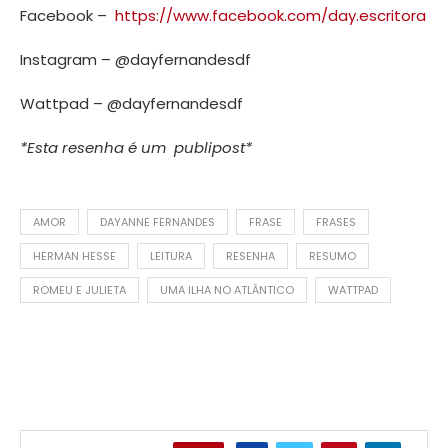
Facebook –
https://www.facebook.com/day.escritora
Instagram – @dayfernandesdf
Wattpad – @dayfernandesdf
*Esta resenha é um publipost*
AMOR
DAYANNE FERNANDES
FRASE
FRASES
HERMAN HESSE
LEITURA
RESENHA
RESUMO
ROMEU E JULIETA
UMA ILHA NO ATLÂNTICO
WATTPAD