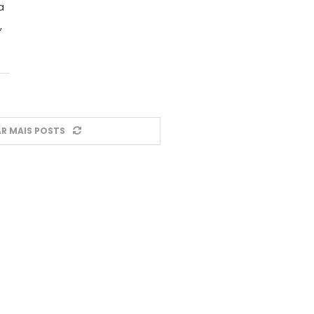
a
,
R MAIS POSTS