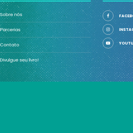
Sobre nós
FACEB
Parcerias
INSTA
YOUTU
Contato
Divulgue seu livro!