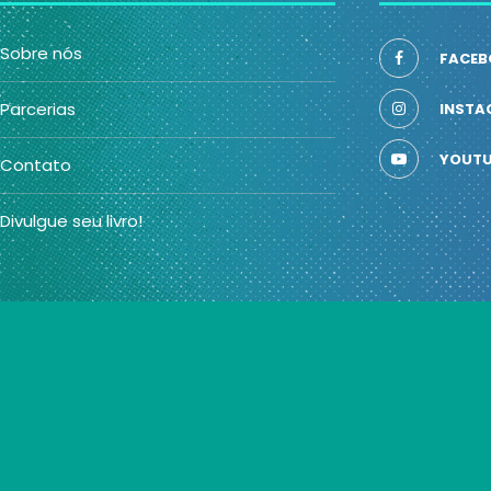
Sobre nós
FACEB
Parcerias
INSTA
YOUTU
Contato
Divulgue seu livro!