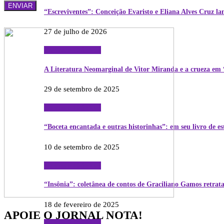
“Escreviventes”: Conceição Evaristo e Eliana Alves Cruz 
27 de julho de 2026
Contos e Crônicas
A Literatura Neomarginal de Vitor Miranda e a crueza e
29 de setembro de 2025
Contos e Crônicas
“Boceta encantada e outras historinhas”: em seu livro de e
10 de setembro de 2025
Contos e Crônicas
“Insônia”: coletânea de contos de Graciliano Gamos retrat
18 de fevereiro de 2025
APOIE O JORNAL NOTA!
Contos e Crônicas