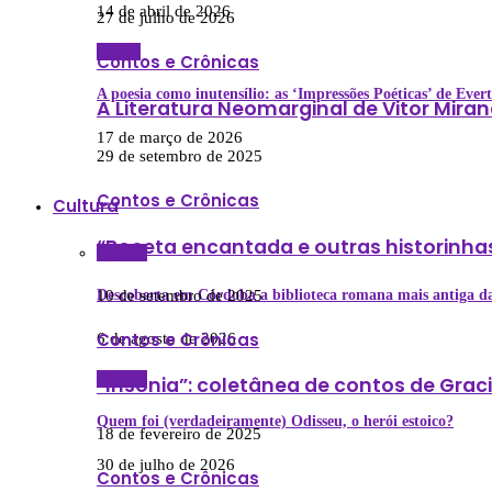
14 de abril de 2026
27 de julho de 2026
Poesia
Contos e Crônicas
A poesia como inutensílio: as ‘Impressões Poéticas’ de Eve
A Literatura Neomarginal de Vitor Mira
17 de março de 2026
29 de setembro de 2025
Contos e Crônicas
Cultura
“Boceta encantada e outras historinhas”
Cultura
10 de setembro de 2025
Descoberta em Córdoba a biblioteca romana mais antiga da
Contos e Crônicas
6 de agosto de 2026
Cultura
“Insônia”: coletânea de contos de Grac
Quem foi (verdadeiramente) Odisseu, o herói estoico?
18 de fevereiro de 2025
30 de julho de 2026
Contos e Crônicas