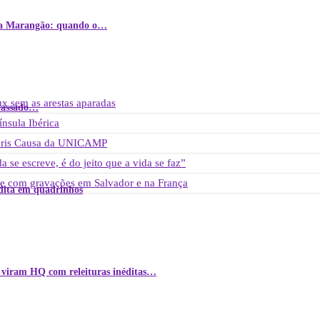
ênia Marangão: quando o…
ux sem as arestas aparadas
 passado…
nsula Ibérica
onoris Causa da UNICAMP
 se escreve, é do jeito que a vida se faz”
me com gravações em Salvador e na França
édita em quadrinhos
 viram HQ com releituras inéditas…