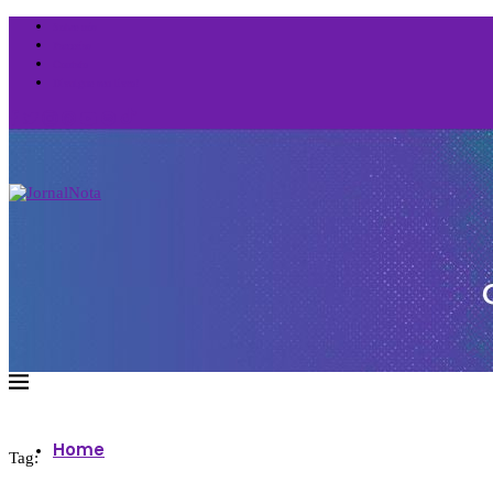
Sobre nós
Parcerias
Contato
Divulgue seu livro!
Home
Tag: