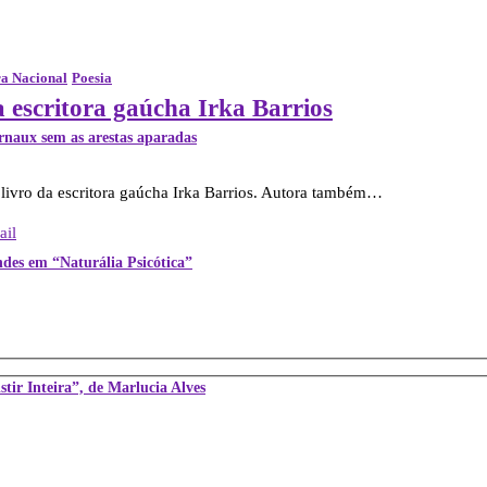
ra Nacional
Poesia
a escritora gaúcha Irka Barrios
Ernaux sem as arestas aparadas
livro da escritora gaúcha Irka Barrios. Autora também…
ail
andes em “Naturália Psicótica”
istir Inteira”, de Marlucia Alves