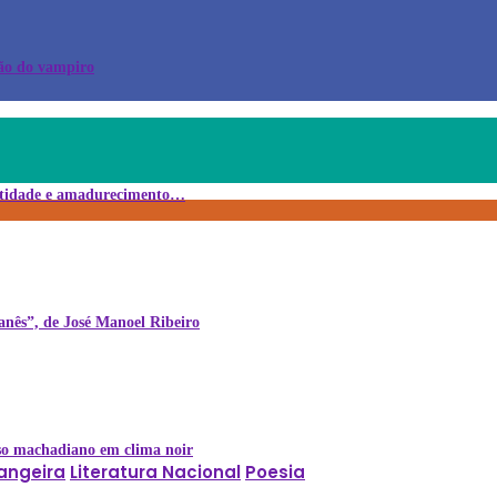
ção do vampiro
entidade e amadurecimento…
tanês”, de José Manoel Ribeiro
rso machadiano em clima noir
rangeira
Literatura Nacional
Poesia