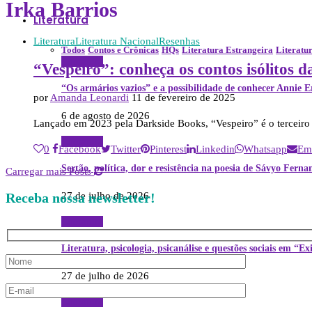
Irka Barrios
Literatura
Literatura
Literatura Nacional
Resenhas
Todos
Contos e Crônicas
HQs
Literatura Estrangeira
Literatu
Literatura
“Vespeiro”: conheça os contos isólitos d
“Os armários vazios” e a possibilidade de conhecer Annie 
por
Amanda Leonardi
11 de fevereiro de 2025
6 de agosto de 2026
Lançado em 2023 pela Darkside Books, “Vespeiro” é o terceiro 
Literatura
0
Facebook
Twitter
Pinterest
Linkedin
Whatsapp
Em
Sertão, política, dor e resistência na poesia de Sávyo Fern
Carregar mais Posts
Receba nossa newsletter!
27 de julho de 2026
Literatura
Literatura, psicologia, psicanálise e questões sociais em “Ex
27 de julho de 2026
Literatura