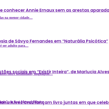
 de conhecer Annie Ernaux sem as arestas aparad
das na menor cidade…
poesia de Sávyo Fernandes em “Naturália Psicótica”
 é ser adulto para…
stões sociais em “Existir Inteira”, de Marlucia Alve
limites entre intimidade, linguagem…
Eliana Alves Cruz lançam livro juntas em que cel
tanês”, de José Manoel Ribeiro