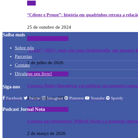
HQs
“Céleste e Proust”: história em quadrinhos retrata a relaç
25 de outubro de 2024
Saiba mais
Literatura Estrangeira
Sobre nós
“Franz” (2025): mais que uma cinebiografia, um mosaico 
Parcerias
1 de julho de 2026
Contato
Divulgue seu livro!
Literatura Estrangeira
Cineasta Pedro Almodóvar vai publicar seu primeiro rom
Siga-nos
17 de junho de 2026
Facebook
Twitter
Instagram
Pinterest
Youtube
Spotify
Podcast Jornal Nota
Literatura Estrangeira
A poesia nas trincheiras: Wilfred Owen e a acusação contra o
2 de março de 2026