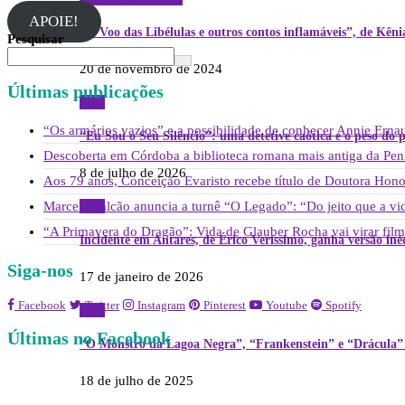
APOIE!
“O Voo das Libélulas e outros contos inflamáveis”, de K
Pesquisar
20 de novembro de 2024
Últimas publicações
HQs
“Os armários vazios” e a possibilidade de conhecer Annie Erna
“Eu Sou o Seu Silêncio”: uma detetive caótica e o peso do
Descoberta em Córdoba a biblioteca romana mais antiga da Pení
8 de julho de 2026
Aos 79 anos, Conceição Evaristo recebe título de Doutora H
Marcelo Falcão anuncia a turnê “O Legado”: “Do jeito que a vida
HQs
“A Primavera do Dragão”: Vida de Glauber Rocha vai virar fil
Incidente em Antares, de Érico Veríssimo, ganha versão in
Siga-nos
17 de janeiro de 2026
Facebook
Twitter
Instagram
Pinterest
Youtube
Spotify
HQs
Últimas no Facebook
“O Monstro da Lagoa Negra”, “Frankenstein” e “Drácula”
18 de julho de 2025