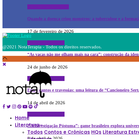
Literatura Estrangeira
Quando a doença criou monstros: a tuberculose e a forma
17 de fevereiro de 2026
Literatura Nacional
@2021 NotaTerapia - Todos os direitos reservados.
“As vacas não me olham mais na cara”: construção da id
24 de junho de 2026
Literatura Nacional
Entre cantos e travessias: uma leitura de “Cancioneiro Ser
14 de abril de 2026
Literatura Nacional
Home
Literatura
“A Investigação Póstuma”: game brasileiro explora unive
Todos
Contos e Crônicas
HQs
Literatura Est
8 de abril de 2026