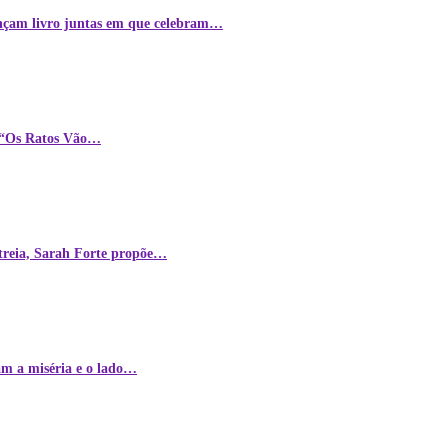
lançam livro juntas em que celebram…
m “Os Ratos Vão…
streia, Sarah Forte propõe…
am a miséria e o lado…