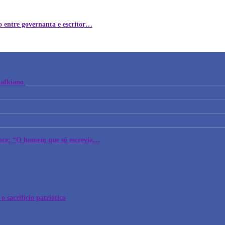
ão entre governanta e escritor…
kafkiano
ance: “O homem que só escrevia…
 sacrifício patriótico