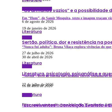
Literatura
Literatura Nacional
“Os armários vazios” e a possibilidade
Em “Hum”, de Samir Mesquita, texto e imagem traçam vi
6 de agosto de 2026
19 de janeiro de 2026
Literatura
Poesia
Sertão, política, dor e resistência na 
“Nunca fui adulta”: Bruna Vilaça explora vivências do que
27 de julho de 2026
30 de abril de 2026
Literatura
Poesia
Literatura, psicologia, psicanálise e que
“Novela”, livro de estreia de Carolina Torres, tensiona os 
27 de julho de 2026
16 de abril de 2026
Literatura
Poesia
“Escreviventes”: Conceição Evaristo e 
Entre cantos e travessias: uma leitura de “Cancioneiro Ser