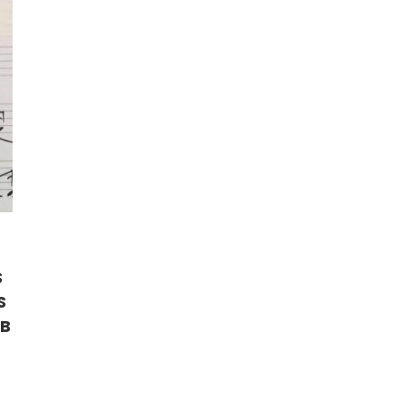
S
S
PB