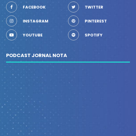
FACEBOOK
TWITTER
INSTAGRAM
PINTEREST
YOUTUBE
SPOTIFY
PODCAST JORNAL NOTA