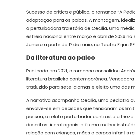
Sucesso de crítica e público, o romance “A Pedi
adaptação para os palcos. A montagem, idealizad
a perturbadora trajetória de Cecília, uma méd
estreia nacional entre março e abril de 2026 no
Janeiro a partir de 1º de maio, no Teatro Firjan
Da literatura ao palco
Publicado em 2021, o romance consolidou Andr
literatura brasileira contemporânea. Vencedora 
traduzido para sete idiomas e eleito uma das melh
A narrativa acompanha Cecília, uma pediatra que
envolve-se em decisões que tensionam os limites
pessoa, o relato perturbador contrasta a frieza
descritos. A protagonista é uma mulher instruí
relação com crianças, mães e corpos infantis 