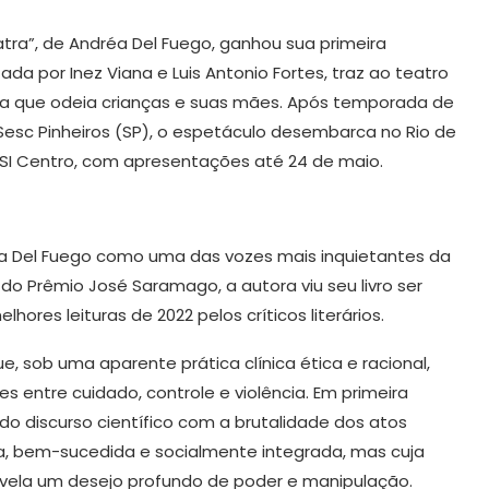
atra”, de Andréa Del Fuego, ganhou sua primeira
a por Inez Viana e Luis Antonio Fortes, traz ao teatro
ica que odeia crianças e suas mães. Após temporada de
 Sesc Pinheiros (SP), o espetáculo desembarca no Rio de
 SESI Centro, com apresentações até 24 de maio.
éa Del Fuego como uma das vozes mais inquietantes da
do Prêmio José Saramago, a autora viu seu livro ser
ores leituras de 2022 pelos críticos literários.
, sob uma aparente prática clínica ética e racional,
 entre cuidado, controle e violência. Em primeira
 do discurso científico com a brutalidade dos atos
da, bem-sucedida e socialmente integrada, mas cuja
revela um desejo profundo de poder e manipulação.