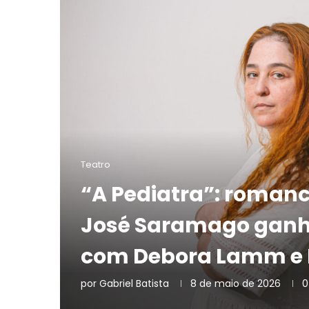
Teatro
“A Pediatra”: roman
José Saramago ganha
com Debora Lamm e L
por
Gabriel Batista
8 de maio de 2026
0