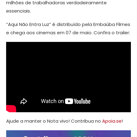
milhões de trabalhadoras verdadeiramente
essenciais.
“Aqui Não Entra Luz” é distribuído pela Embaúba Filmes
e chega aos cinemas em 07 de maio. Confira o trailer:
Ajude a manter o Nota vivo! Contribua no
Apoia.se
!