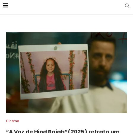
Cinema
“A Voz de Hind Rajab”(2025) retrata um