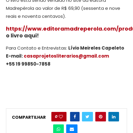
O livro está sendo vendido no site da editora
Madrepérola ao valor de R$ 69,90 (sessenta e nove
reais e noventa centavos).
https://www.editoramadreperola.com/pro
o livro aqui!
Para Contato e Entrevistas:
Lívio Meireles Capeleto
E-mail:
casaprojetosliterarios@gmail.com
+55 19 99850-7858
0
COMPARTILHAR