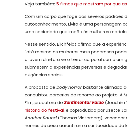
Veja também:
5 filmes que mostram por que as
Com um corpo que foge aos severos padrões d
autoconhecimento, Elvira é uma personagem com
uma sociedade que impõe às mulheres modelos
Nesse sentido, Blichfeldt afirma que a experiê
“até mesmo as mulheres mais poderosas podem 
a jovem diretora vê o terror corporal como um g
submetem a experiências perversas e degradan
exigências sociais.
A proposta de
body horror
bastante alinhada 
conquistou parcerias de renome ao projeto.
A M
Film, produtora de
Sentimental Value
(Joachim T
história do festival
, e coproduzido por Lizette J
Another Round
(Thomas Vinterberg), vencedor d
nomes de peso garantiram a suntuosidade do lo