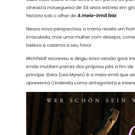
cineasta norueguesa de 34 anos estreia em gra
história sob o olhar de
A meia-irmã feia
.
Nessa nova perspectiva, a trama revela um hor
imaculada, mas uma mulher com desejos, convi
beleza e carisma a seu favor.
Blichfeldt escreveu e dirigiu essa versão gore i
irmãs mutilam partes dos próprios pés a fim d
príncipe. Elvira (Lea Myren) é a meia-irmã qu
apresenta Cinderela como antagonista e insere 