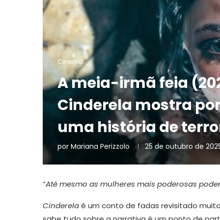
Cinema
A meia-irmã feia (20
Cinderela mostra por
uma história de terro
por
Mariana Perizzolo
25 de outubro de 202
“
Até mesmo as mulheres mais poderosas podem
Cinderela
é um conto de fadas revisitado muitas
sabe tudo sobre a narrativa é um ponto de partid