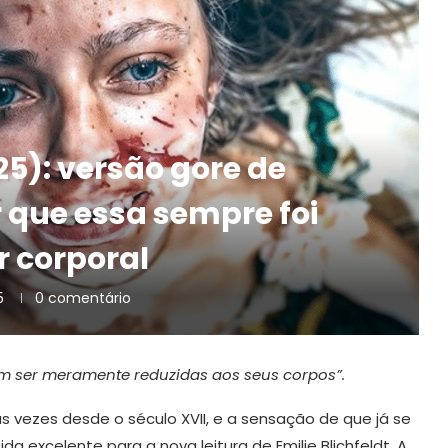
25): versão gore de
 que essa sempre foi
r corporal
5
0 comentário
 ser meramente reduzidas aos seus corpos”.
 vezes desde o século XVII, e a sensação de que já se
a excelente para a nova leitura de Emilie Blichfeldt. A