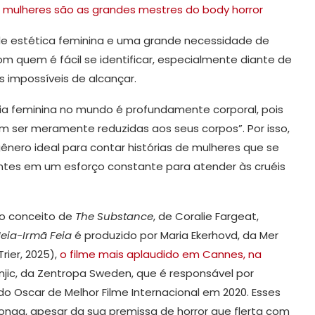
 mulheres são as grandes mestres do body horror
e estética feminina e uma grande necessidade de
 quem é fácil se identificar, especialmente diante de
 impossíveis de alcançar.
ncia feminina no mundo é profundamente corporal, pois
ser meramente reduzidas aos seus corpos”. Por isso,
ênero ideal para contar histórias de mulheres que se
tes em um esforço constante para atender às cruéis
ao conceito de
The Substance
, de Coralie Fargeat,
eia-Irmã Feia
é produzido por Maria Ekerhovd, da Mer
rier, 2025),
o filme mais aplaudido em Cannes, na
onjic, da Zentropa Sweden, que é responsável por
o Oscar de Melhor Filme Internacional em 2020. Esses
nga, apesar da sua premissa de horror que flerta com