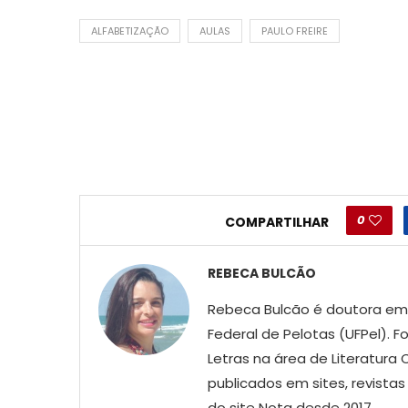
ALFABETIZAÇÃO
AULAS
PAULO FREIRE
0
COMPARTILHAR
REBECA BULCÃO
Rebeca Bulcão é doutora em L
Federal de Pelotas (UFPel).
Letras na área de Literatur
publicados em sites, revist
do site Nota desde 2017.