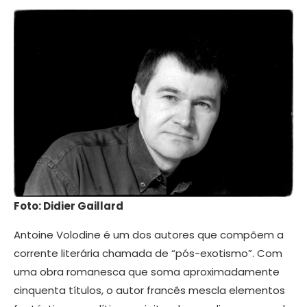
Foto: Didier Gaillard
Antoine Volodine é um dos autores que compõem a
corrente literária chamada de “pós-exotismo”. Com
uma obra romanesca que soma aproximadamente
cinquenta títulos, o autor francês mescla elementos