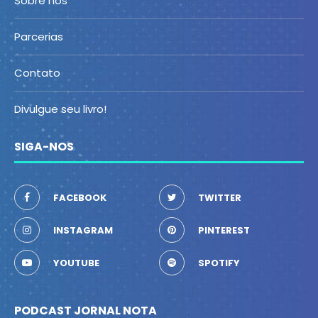
Sobre nós
Parcerias
Contato
Divulgue seu livro!
SIGA-NOS
FACEBOOK
TWITTER
INSTAGRAM
PINTEREST
YOUTUBE
SPOTIFY
PODCAST JORNAL NOTA