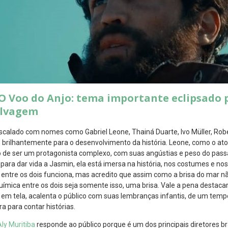
O Voo do Anjo: tema importante eclipsado 
elvagem
calado com nomes como Gabriel Leone, Thainá Duarte, Ivo Müller, Rober
 brilhantemente para o desenvolvimento da história. Leone, como o ator
 de ser um protagonista complexo, com suas angústias e peso do pass
ara dar vida a Jasmin, ela está imersa na história, nos costumes e no
ntre os dois funciona, mas acredito que assim como a brisa do mar não
mica entre os dois seja somente isso, uma brisa. Vale a pena destacar 
em tela, acalenta o público com suas lembranças infantis, de um te
a para contar histórias.
Aly Muritiba
responde ao público porque é um dos principais diretores br