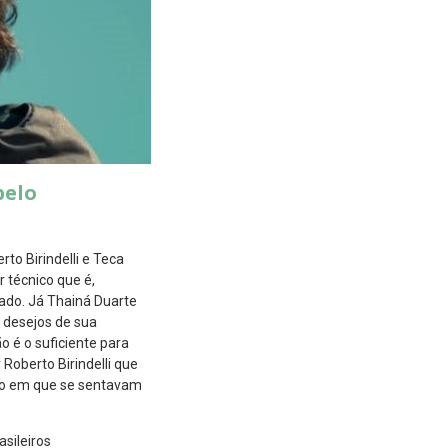
pelo
to Birindelli e Teca
 técnico que é,
ado. Já Thainá Duarte
s desejos de sua
 é o suficiente para
Roberto Birindelli que
mpo em que se sentavam
asileiros