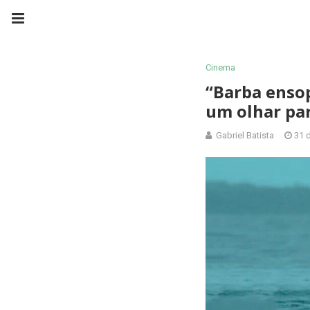
Cinema
“Barba ensop
um olhar pa
Gabriel Batista
31 