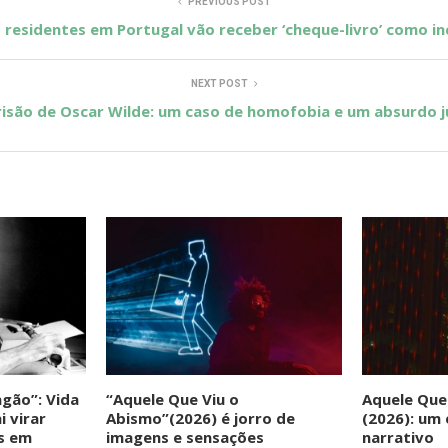
PREVIOUS POST
 residentes em Portugal vão receber ‘cheque-livro’ como inc
NEXT POST
risão de Oscar Wilde: um caso de homofobia e um absurdo ju
gão”: Vida
“Aquele Que Viu o
Aquele Que
i virar
Abismo”(2026) é jorro de
(2026): um
s em
imagens e sensações
narrativo