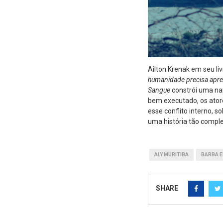
Ailton Krenak em seu li
humanidade precisa apre
Sangue
constrói uma nar
bem executado, os atore
esse conflito interno, s
uma história tão comple
ALY MURITIBA
BARBA E
SHARE