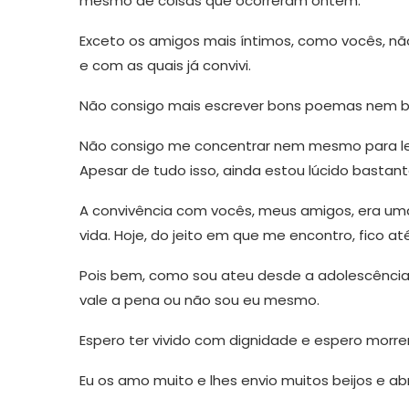
mesmo de coisas que ocorreram ontem.
Exceto os amigos mais íntimos, como vocês, n
e com as quais já convivi.
Não consigo mais escrever bons poemas nem bon
Não consigo me concentrar nem mesmo para ler
Apesar de tudo isso, ainda estou lúcido bastant
A convivência com vocês, meus amigos, era um
vida. Hoje, do jeito em que me encontro, fico a
Pois bem, como sou ateu desde a adolescência
vale a pena ou não sou eu mesmo.
Espero ter vivido com dignidade e espero morre
Eu os amo muito e lhes envio muitos beijos e ab