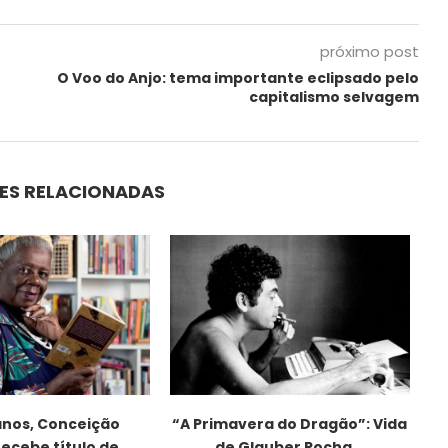
próximo post
O Voo do Anjo: tema importante eclipsado pelo
capitalismo selvagem
ES RELACIONADAS
anos, Conceição
“A Primavera do Dragão”: Vida
recebe título de...
de Glauber Rocha...
de