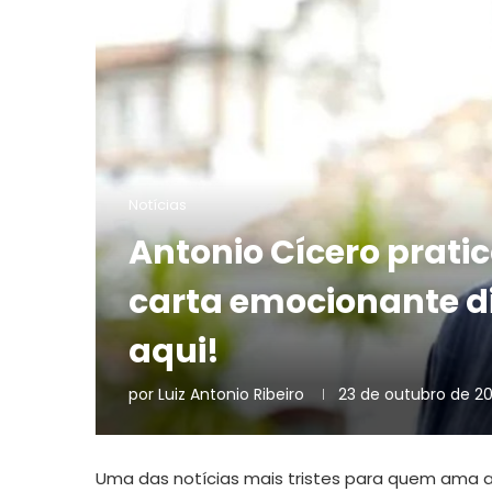
Notícias
Antonio Cícero prati
carta emocionante di
aqui!
por
Luiz Antonio Ribeiro
23 de outubro de 2
Uma das notícias mais tristes para quem ama a 