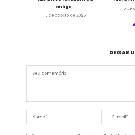
antiga...
2026
5 de 
6 de agosto de 2026
DEIXAR 