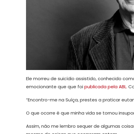
Ele morreu de suicídio assistido, conhecido como
emocionante que que foi
publicada pela ABL.
Co
“Encontro-me na Suíça, prestes a praticar eutan
O que ocorre é que minha vida se tornou insupor
Assim, não me lembro sequer de algumas cois