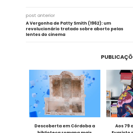
post anterior
A Vergonha de Patty Smith (1962): um
revolucionário tratado sobre aborto pelas
lentes do cinema
PUBLICAÇÕ
uiz Carlos
Descoberta em Córdoba a
Aos 79 
...
biblioteca romana mais
Evaristo 