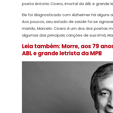
poeta Antonio Cicero, imortal da ABL e grande le
Ele foi diagnosticado com Alzheimer há alguns a
Aos poucos, seu estado de saúde foi se agrava
marido, Marcelo. Cicero é um dos dos poetas m
algumas das principais canções de sua irmã, Mar
Leia também: Morre, aos 79 anos
ABL e grande letrista da MPB