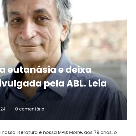
ca eutanásia e deixa
vulgada pela ABL. Leia
024
0 comentário
nossa literatura e nossa MPB: Morre, aos 79 anos, o