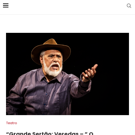
Teatro
“Grande Sertão: Veredas – ” O