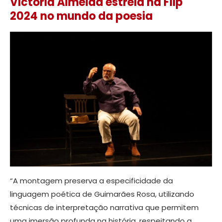
Victoria Almeida estreia na Flip
2024 no mundo da poesia
“A montagem preserva a especificidade da
linguagem poética de Guimarães Rosa, utilizando
técnicas de interpretação narrativa que permitem
uma imersão profunda na história, respeitando a