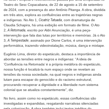
Teatro do Sesc Copacabana, de 22 de agosto a 15 de setembro
de 2024, com a presença do ator Antônio Pitanga. A obra, dividida
em três atos, explora as confluências entre as trajetórias negras
e indígenas. No Ato 1,
Cicatriz Tatuada
, com dramaturgia de
Claudia Schapira, há uma exibição em formato de filme. O Ato
2,
A Retomada
, escrito por Aldri Anunciação, é uma peça-
intervenção que fala das lutas por territórios e memórias. Já o Ato
3,
A Tempestade
, assinado por Dione Carlos, é uma intervenção
performática, trazendo videoinstalação, música, dança e mixtape.
Eugênio Lima, diretor do espetáculo, destaca a importância de
abordar as tensões entre negros e indígenas: “A ideia de
‘Confluência na Retomada’ é a própria metáfora do espetáculo,
nossa função é localizá-la num espaço onde se revelam as
tensões da nossa sociedade, na qual negros e indígenas ainda
lutam para escapar do genocídio e do racismo estrutural,
procurando recuperar a dignidade e a liberdade num sistema
colonial que se atualiza constantemente”, diz.
No livro, assim como no espetáculo, essas confluências são
investigadas e expandidas, resgatando narrativas silenciadas
pela colonização. A obra também inclui textos inéditos do