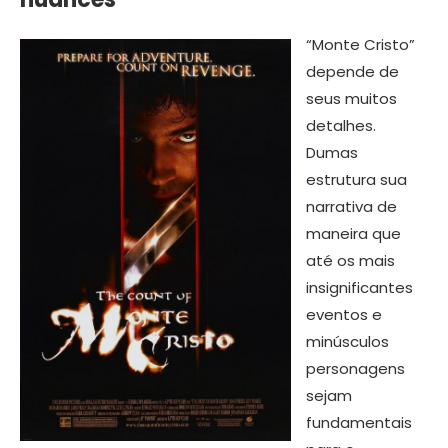
“Monte Cristo”
depende de
seus muitos
detalhes.
Dumas
estrutura sua
narrativa de
maneira que
até os mais
insignificantes
eventos e
minúsculos
personagens
sejam
fundamentais