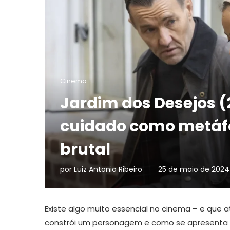
Cinema
Jardim dos Desejos (
cuidado como metáf
brutal
por
Luiz Antonio Ribeiro
25 de maio de 2024
Existe algo muito essencial no cinema – e que 
constrói um personagem e como se apresenta e