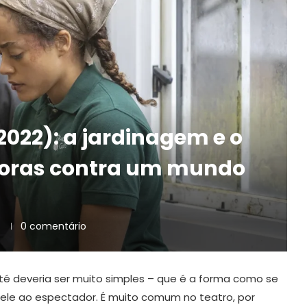
2022): a jardinagem e o
oras contra um mundo
0 comentário
até deveria ser muito simples – que é a forma como se
le ao espectador. É muito comum no teatro, por